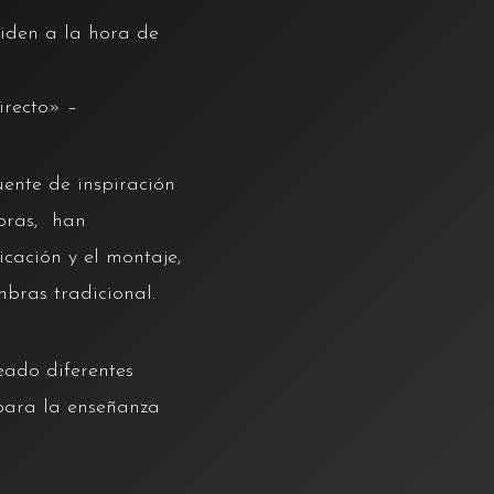
ciden a la hora de
irecto» –
uente de inspiración
mbras, han
icación y el montaje,
bras tradicional.
eado diferentes
 para la enseñanza