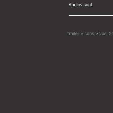
Audiovisual
Trailer Vicens Vives. 2
Videos realizados para material escol
Vicens Vives.
Cómo se rodó "El s
Cómo se rodó "El sucre" 07:45 Bac
realizado en NONSTOPMOTION del 
último disco de Tugores "El m